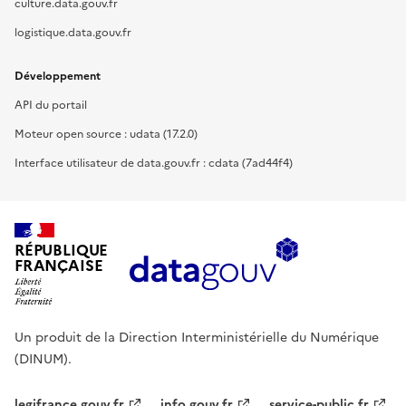
culture.data.gouv.fr
logistique.data.gouv.fr
Développement
API du portail
Moteur open source : udata (17.2.0)
Interface utilisateur de data.gouv.fr : cdata (7ad44f4)
RÉPUBLIQUE
FRANÇAISE
Un produit de la Direction Interministérielle du Numérique
(DINUM).
legifrance.gouv.fr
info.gouv.fr
service-public.fr