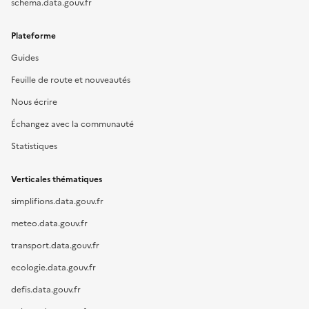
schema.data.gouv.fr
Plateforme
Guides
Feuille de route et nouveautés
Nous écrire
Échangez avec la communauté
Statistiques
Verticales thématiques
simplifions.data.gouv.fr
meteo.data.gouv.fr
transport.data.gouv.fr
ecologie.data.gouv.fr
defis.data.gouv.fr