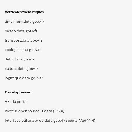
Verticales thématiques
simplifions.data.gouv.fr
meteo.data.gouv.fr
transport.data.gouv.fr
ecologie.data.gouv.fr
defis.data.gouv.fr
culture.data.gouv.fr
logistique.data.gouv.fr
Développement
API du portail
Moteur open source : udata (17.2.0)
Interface utilisateur de data.gouv.fr : cdata (7ad44f4)