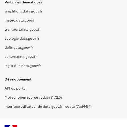
Verticales thématiques
simplifions.data.gouv.fr
meteo.data.gouv.fr
transport.data.gouv.fr
ecologie.data.gouv.fr
defis.data.gouv.fr
culture.data.gouv.fr
logistique.data.gouv.fr
Développement
API du portail
Moteur open source : udata (17.2.0)
Interface utilisateur de data.gouv.fr : cdata (7ad44f4)