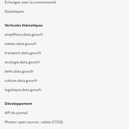
Échangez avec la communauté
Statistiques
Verticales thématiques
simplifions.data.gouv.fr
meteo.data.gouv.fr
transport.data.gouv.fr
ecologie.data.gouv.fr
defis.data.gouv.fr
culture.data.gouv.fr
logistique.data.gouv.fr
Développement
API du portail
Moteur open source : udata (17.2.0)