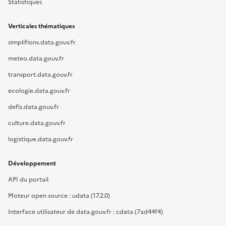
Statistiques
Verticales thématiques
simplifions.data.gouv.fr
meteo.data.gouv.fr
transport.data.gouv.fr
ecologie.data.gouv.fr
defis.data.gouv.fr
culture.data.gouv.fr
logistique.data.gouv.fr
Développement
API du portail
Moteur open source : udata (17.2.0)
Interface utilisateur de data.gouv.fr : cdata (7ad44f4)