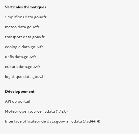
Verticales thématiques
simplifions.data.gouv.fr
meteo.data.gouv.fr
transport.data.gouv.fr
ecologie.data.gouv.fr
defis.data.gouv.fr
culture.data.gouv.fr
logistique.data.gouv.fr
Développement
API du portail
Moteur open source : udata (17.2.0)
Interface utilisateur de data.gouv.fr : cdata (7ad44f4)