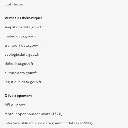
Statistiques
Verticales thématiques
simplifions.data.gouv.fr
meteo.data.gouv.fr
transport.data.gouv.fr
ecologie.data.gouv.fr
defis.data.gouv.fr
culture.data.gouv.fr
logistique.data.gouv.fr
Développement
API du portail
Moteur open source : udata (17.2.0)
Interface utilisateur de data.gouv.fr : cdata (7ad44f4)