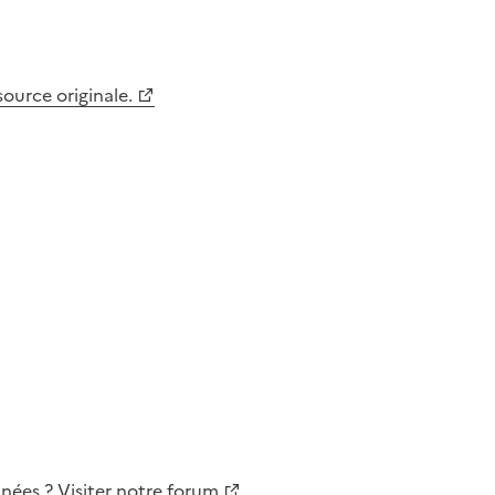
 source originale.
nnées
?
Visiter notre forum