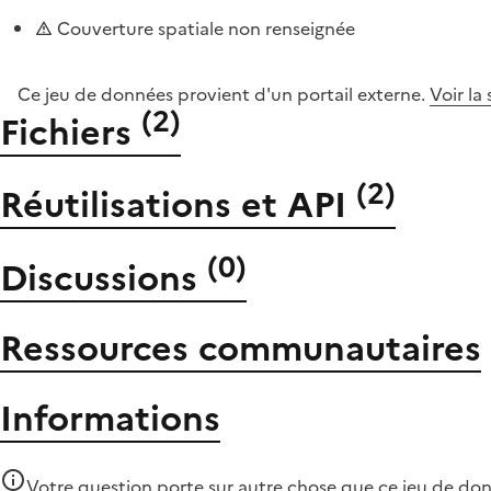
Couverture spatiale non renseignée
Ce jeu de données provient d'un portail externe.
Voir la
(
2
)
Fichiers
(
2
)
Réutilisations et API
(
0
)
Discussions
Ressources communautaires
Informations
Votre question porte sur autre chose que
ce jeu de do