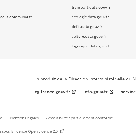
transport.data.gouv.fr
vec la communauté
ecologie.data.gouv.fr
defis.data.gouv.fr
culture.data.gouv.fr
logistique.data.gouv.fr
Un produit de la Direction Interministérielle du
legifrance.gouv.fr
info.gouv.fr
service
té
Mentions légales
Accessibilité : partiellement conforme
e sous la licence
Open Licence 2.0