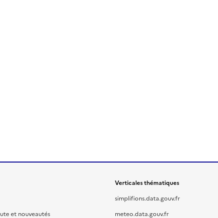
Verticales thématiques
simplifions.data.gouv.fr
oute et nouveautés
meteo.data.gouv.fr