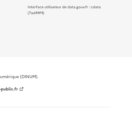
Interface utilisateur de data.gouv.fr : cdata
(7ad44f4)
 Numérique (DINUM).
-public.fr