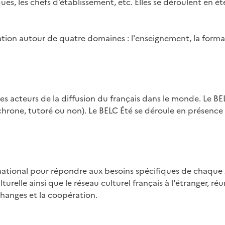
ues, les chefs d’établissement, etc. Elles se déroulent en é
mation autour de quatre domaines : l'enseignement, la form
s acteurs de la diffusion du français dans le monde. Le BE
hrone, tutoré ou non). Le BELC Été se déroule en présence d
rnational pour répondre aux besoins spécifiques de chaqu
turelle ainsi que le réseau culturel français à l'étranger, r
changes et la coopération.