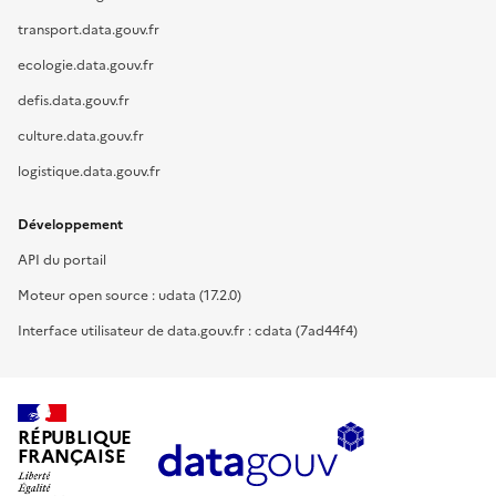
transport.data.gouv.fr
ecologie.data.gouv.fr
defis.data.gouv.fr
culture.data.gouv.fr
logistique.data.gouv.fr
Développement
API du portail
Moteur open source : udata (17.2.0)
Interface utilisateur de data.gouv.fr : cdata (7ad44f4)
RÉPUBLIQUE
FRANÇAISE