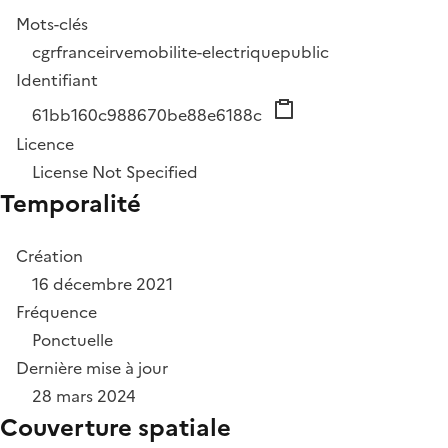
Mots-clés
cgr
france
irve
mobilite-electrique
public
Identifiant
61bb160c988670be88e6188c
Licence
License Not Specified
Temporalité
Création
16 décembre 2021
Fréquence
Ponctuelle
Dernière mise à jour
28 mars 2024
Couverture spatiale