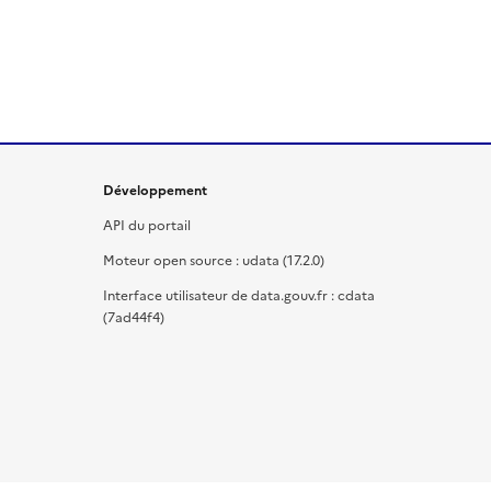
Développement
API du portail
Moteur open source : udata (17.2.0)
Interface utilisateur de data.gouv.fr : cdata
(7ad44f4)