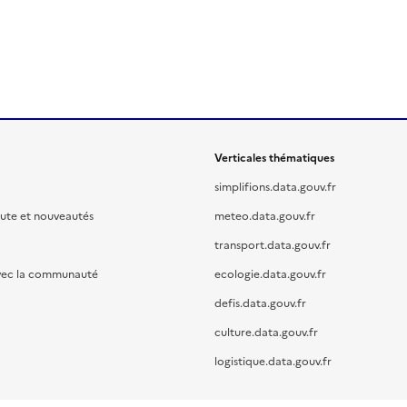
Verticales thématiques
simplifions.data.gouv.fr
oute et nouveautés
meteo.data.gouv.fr
transport.data.gouv.fr
vec la communauté
ecologie.data.gouv.fr
defis.data.gouv.fr
culture.data.gouv.fr
logistique.data.gouv.fr