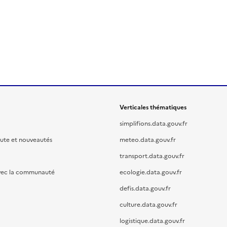
Verticales thématiques
simplifions.data.gouv.fr
oute et nouveautés
meteo.data.gouv.fr
transport.data.gouv.fr
vec la communauté
ecologie.data.gouv.fr
defis.data.gouv.fr
culture.data.gouv.fr
logistique.data.gouv.fr