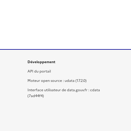
Développement
API du portail
Moteur open source : udata (17.2.0)
Interface utilisateur de data.gouv.fr : cdata
(7ad44f4)