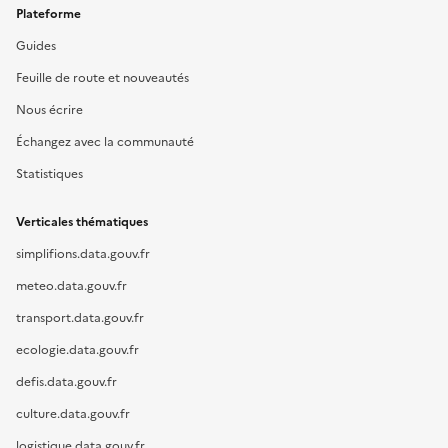
Plateforme
Guides
Feuille de route et nouveautés
Nous écrire
Échangez avec la communauté
Statistiques
Verticales thématiques
simplifions.data.gouv.fr
meteo.data.gouv.fr
transport.data.gouv.fr
ecologie.data.gouv.fr
defis.data.gouv.fr
culture.data.gouv.fr
logistique.data.gouv.fr