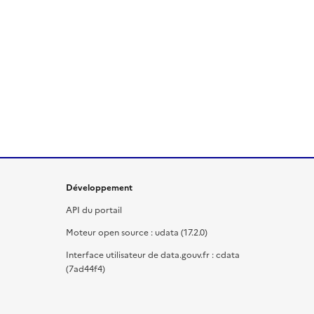
Développement
API du portail
Moteur open source : udata (17.2.0)
Interface utilisateur de data.gouv.fr : cdata
(7ad44f4)