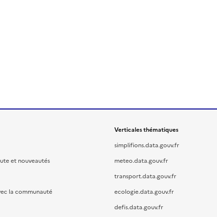
Verticales thématiques
simplifions.data.gouv.fr
oute et nouveautés
meteo.data.gouv.fr
transport.data.gouv.fr
vec la communauté
ecologie.data.gouv.fr
defis.data.gouv.fr