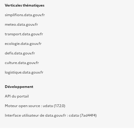
Verticales thématiques
simplifions.data.gouv.fr
meteo.data.gouv.fr
transport.data.gouv.fr
ecologie.data.gouv.fr
defis.data.gouv.fr
culture.data.gouv.fr
logistique.data.gouv.fr
Développement
API du portail
Moteur open source : udata (17.2.0)
Interface utilisateur de data.gouv.fr : cdata (7ad44f4)