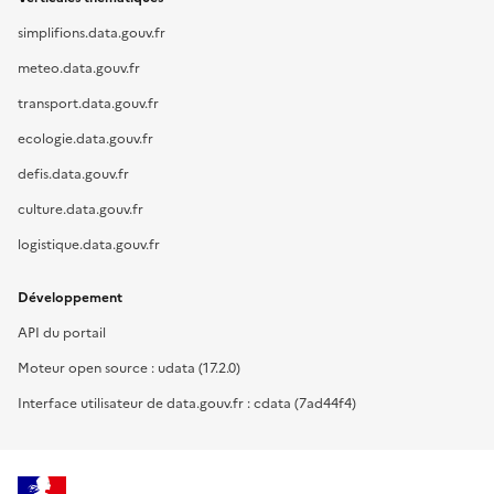
simplifions.data.gouv.fr
meteo.data.gouv.fr
transport.data.gouv.fr
ecologie.data.gouv.fr
defis.data.gouv.fr
culture.data.gouv.fr
logistique.data.gouv.fr
Développement
API du portail
Moteur open source : udata (17.2.0)
Interface utilisateur de data.gouv.fr : cdata (7ad44f4)