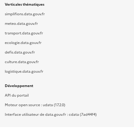
Verticales thématiques
simplifions.data.gouv.fr
meteo.data.gouv.fr
transport.data.gouv.fr
ecologie.data.gouv.fr
defis.data.gouv.fr
culture.data.gouv.fr
logistique.data.gouv.fr
Développement
API du portail
Moteur open source : udata (17.2.0)
Interface utilisateur de data.gouv.fr : cdata (7ad44f4)