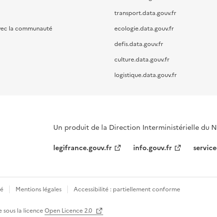
transport.data.gouv.fr
vec la communauté
ecologie.data.gouv.fr
defis.data.gouv.fr
culture.data.gouv.fr
logistique.data.gouv.fr
Un produit de la Direction Interministérielle du
legifrance.gouv.fr
info.gouv.fr
service
té
Mentions légales
Accessibilité : partiellement conforme
e sous la licence
Open Licence 2.0