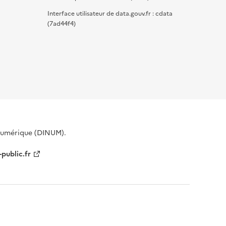
Interface utilisateur de data.gouv.fr : cdata
(7ad44f4)
 Numérique (DINUM).
-public.fr