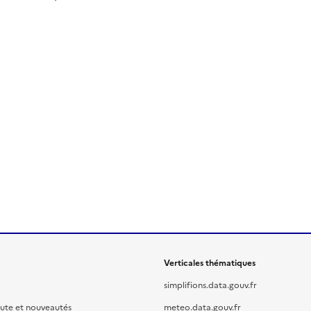
Verticales thématiques
simplifions.data.gouv.fr
oute et nouveautés
meteo.data.gouv.fr