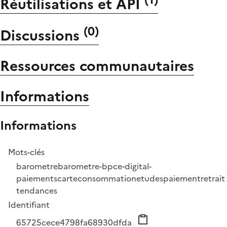
Réutilisations et API
(
0
)
Discussions
Ressources communautaires
Informations
Informations
Mots-clés
barometre
barometre-bpce-digital-
paiements
carte
consommation
etudes
paiement
retrait
tendances
Identifiant
65725cece4798fa68930dfda