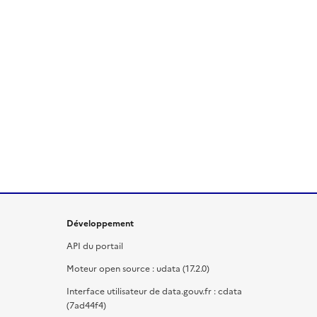
Développement
API du portail
Moteur open source : udata (17.2.0)
Interface utilisateur de data.gouv.fr : cdata
(7ad44f4)