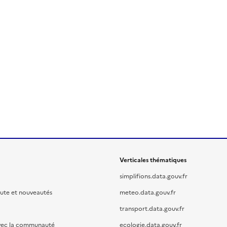
Verticales thématiques
simplifions.data.gouv.fr
oute et nouveautés
meteo.data.gouv.fr
transport.data.gouv.fr
vec la communauté
ecologie.data.gouv.fr