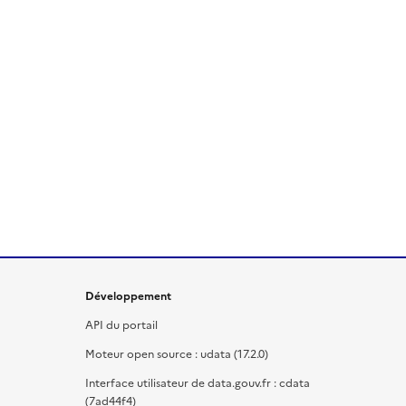
Développement
API du portail
Moteur open source : udata (17.2.0)
Interface utilisateur de data.gouv.fr : cdata
(7ad44f4)