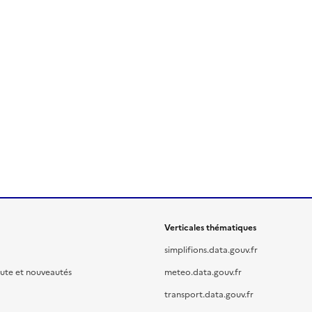
Verticales thématiques
simplifions.data.gouv.fr
oute et nouveautés
meteo.data.gouv.fr
transport.data.gouv.fr