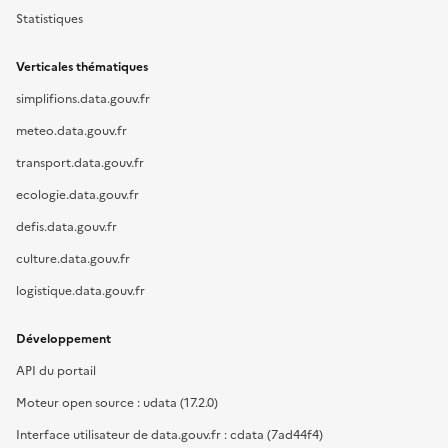
Statistiques
Verticales thématiques
simplifions.data.gouv.fr
meteo.data.gouv.fr
transport.data.gouv.fr
ecologie.data.gouv.fr
defis.data.gouv.fr
culture.data.gouv.fr
logistique.data.gouv.fr
Développement
API du portail
Moteur open source : udata (17.2.0)
Interface utilisateur de data.gouv.fr : cdata (7ad44f4)