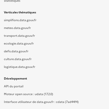
Statistiques
Verticales thématiques
simplifions.data.gouv.fr
meteo.data.gouv.fr
transport.data.gouv.fr
ecologie.data.gouv.fr
defis.data.gouv.fr
culture.data.gouv.fr
logistique.data.gouv.fr
Développement
API du portail
Moteur open source : udata (17.2.0)
Interface utilisateur de data.gouv.fr : cdata (7ad44f4)