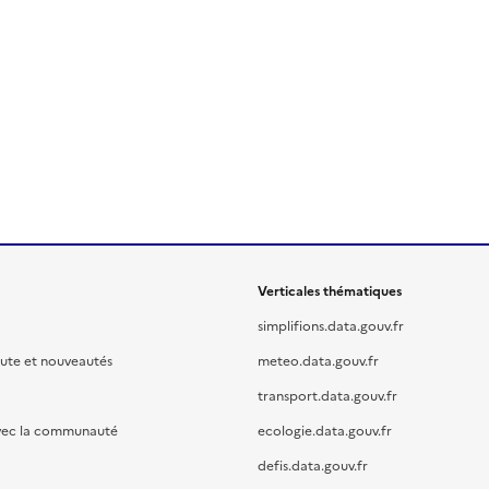
Verticales thématiques
simplifions.data.gouv.fr
oute et nouveautés
meteo.data.gouv.fr
transport.data.gouv.fr
vec la communauté
ecologie.data.gouv.fr
defis.data.gouv.fr