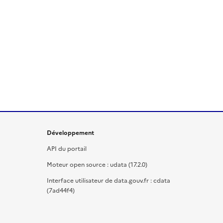
Développement
API du portail
Moteur open source : udata (17.2.0)
Interface utilisateur de data.gouv.fr : cdata
(7ad44f4)