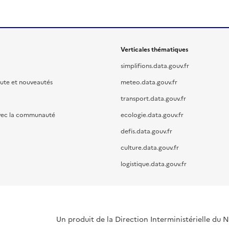
Verticales thématiques
simplifions.data.gouv.fr
oute et nouveautés
meteo.data.gouv.fr
transport.data.gouv.fr
vec la communauté
ecologie.data.gouv.fr
defis.data.gouv.fr
culture.data.gouv.fr
logistique.data.gouv.fr
Un produit de la Direction Interministérielle du