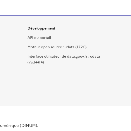
Développement
API du portail
Moteur open source : udata (17.2.0)
Interface utilisateur de data.gouv.fr : cdata
(7ad44f4)
 Numérique (DINUM).