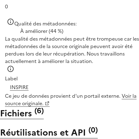
0
Qualité des métadonnées:
À améliorer
(44 %)
La qualité des métadonnées peut être trompeuse car les
métadonnées de la source originale peuvent avoir été
perdues lors de leur récupération. Nous travaillons
actuellement à améliorer la situation.
Label
INSPIRE
Ce jeu de données provient d'un portail externe.
Voir la
source originale.
(
6
)
Fichiers
(
0
)
Réutilisations et API