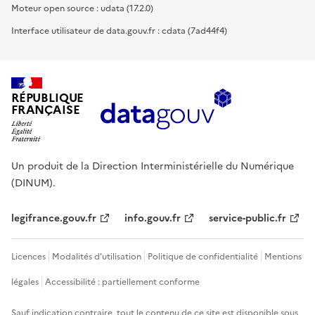
Moteur open source : udata (17.2.0)
Interface utilisateur de data.gouv.fr : cdata (7ad44f4)
RÉPUBLIQUE
FRANÇAISE
Un produit de la Direction Interministérielle du Numérique
(DINUM).
legifrance.gouv.fr
info.gouv.fr
service-public.fr
Licences
Modalités d'utilisation
Politique de confidentialité
Mentions
légales
Accessibilité : partiellement conforme
Sauf indication contraire, tout le contenu de ce site est disponible sous