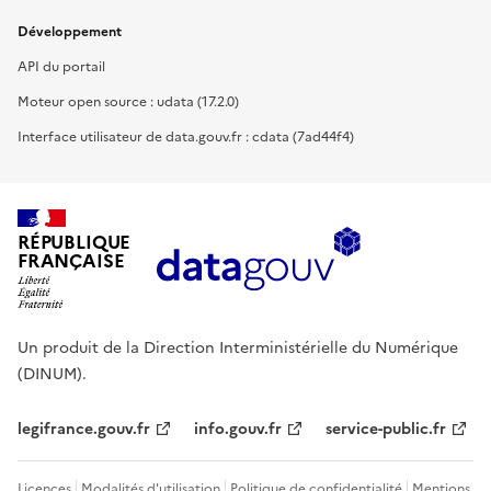
Développement
API du portail
Moteur open source : udata (17.2.0)
Interface utilisateur de data.gouv.fr : cdata (7ad44f4)
RÉPUBLIQUE
FRANÇAISE
Un produit de la Direction Interministérielle du Numérique
(DINUM).
legifrance.gouv.fr
info.gouv.fr
service-public.fr
Licences
Modalités d'utilisation
Politique de confidentialité
Mentions