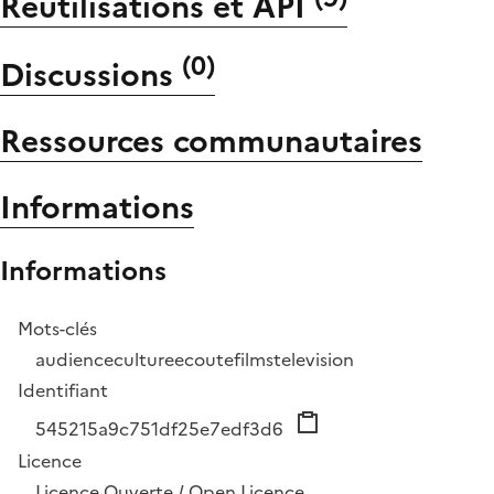
Réutilisations et API
(
0
)
Discussions
Ressources communautaires
Informations
Informations
Mots-clés
audience
culture
ecoute
films
television
Identifiant
545215a9c751df25e7edf3d6
Licence
Licence Ouverte / Open Licence