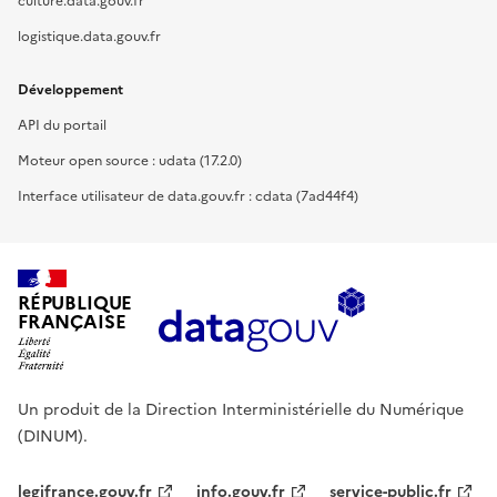
culture.data.gouv.fr
logistique.data.gouv.fr
Développement
API du portail
Moteur open source : udata (17.2.0)
Interface utilisateur de data.gouv.fr : cdata (7ad44f4)
RÉPUBLIQUE
FRANÇAISE
Un produit de la Direction Interministérielle du Numérique
(DINUM).
legifrance.gouv.fr
info.gouv.fr
service-public.fr