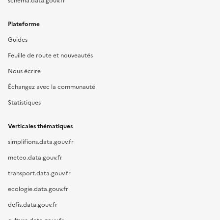
schema.data.gouv.fr
Plateforme
Guides
Feuille de route et nouveautés
Nous écrire
Échangez avec la communauté
Statistiques
Verticales thématiques
simplifions.data.gouv.fr
meteo.data.gouv.fr
transport.data.gouv.fr
ecologie.data.gouv.fr
defis.data.gouv.fr