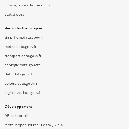
Échangez avec la communauté
Statistiques
Verticales thématiques
simplifions.data.gouv.fr
meteo.data.gouv.fr
transport.data.gouv.fr
ecologie.data.gouv.fr
defis.data.gouv.fr
culture.data.gouv.fr
logistique.data.gouv.fr
Développement
API du portail
Moteur open source : udata (17.2.0)