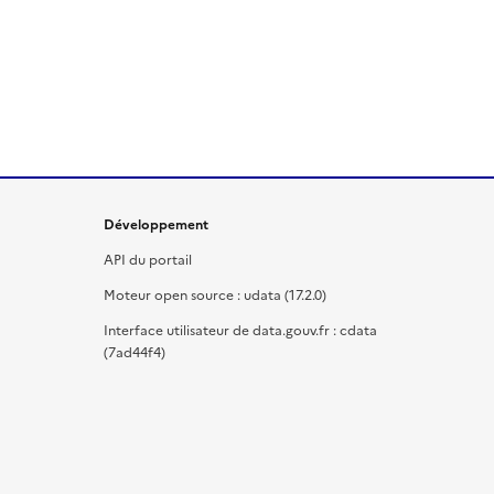
Développement
API du portail
Moteur open source : udata (17.2.0)
Interface utilisateur de data.gouv.fr : cdata
(7ad44f4)