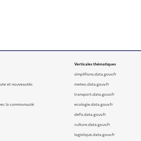
Verticales thématiques
simplifions.data.gouv.fr
oute et nouveautés
meteo.data.gouv.fr
transport.data.gouv.fr
vec la communauté
ecologie.data.gouv.fr
defis.data.gouv.fr
culture.data.gouv.fr
logistique.data.gouv.fr