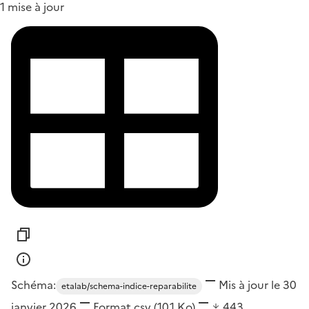
1 mise à jour
Schéma:
Mis à jour le 30
etalab/schema-indice-reparabilite
janvier 2026
Format
csv
(10,1 Ko)
443