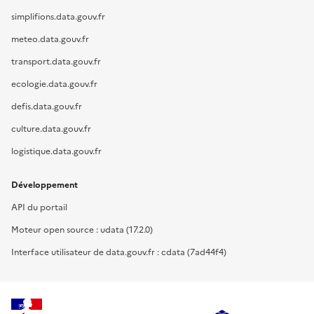
simplifions.data.gouv.fr
meteo.data.gouv.fr
transport.data.gouv.fr
ecologie.data.gouv.fr
defis.data.gouv.fr
culture.data.gouv.fr
logistique.data.gouv.fr
Développement
API du portail
Moteur open source : udata (17.2.0)
Interface utilisateur de data.gouv.fr : cdata (7ad44f4)