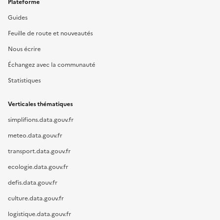
Plateforme
Guides
Feuille de route et nouveautés
Nous écrire
Échangez avec la communauté
Statistiques
Verticales thématiques
simplifions.data.gouv.fr
meteo.data.gouv.fr
transport.data.gouv.fr
ecologie.data.gouv.fr
defis.data.gouv.fr
culture.data.gouv.fr
logistique.data.gouv.fr