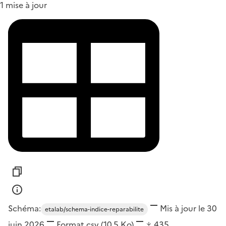
1 mise à jour
Schéma:
Mis à jour le 30
etalab/schema-indice-reparabilite
juin 2026
Format
csv
(10,5 Ko)
435