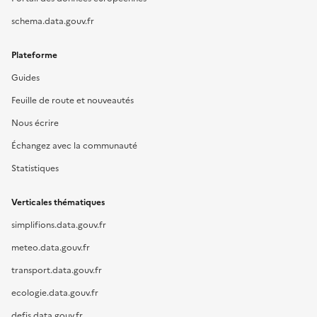
schema.data.gouv.fr
Plateforme
Guides
Feuille de route et nouveautés
Nous écrire
Échangez avec la communauté
Statistiques
Verticales thématiques
simplifions.data.gouv.fr
meteo.data.gouv.fr
transport.data.gouv.fr
ecologie.data.gouv.fr
defis.data.gouv.fr