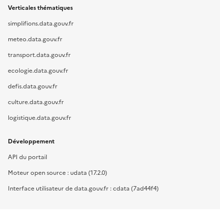
Verticales thématiques
simplifions.data.gouv.fr
meteo.data.gouv.fr
transport.data.gouv.fr
ecologie.data.gouv.fr
defis.data.gouv.fr
culture.data.gouv.fr
logistique.data.gouv.fr
Développement
API du portail
Moteur open source : udata (17.2.0)
Interface utilisateur de data.gouv.fr : cdata (7ad44f4)