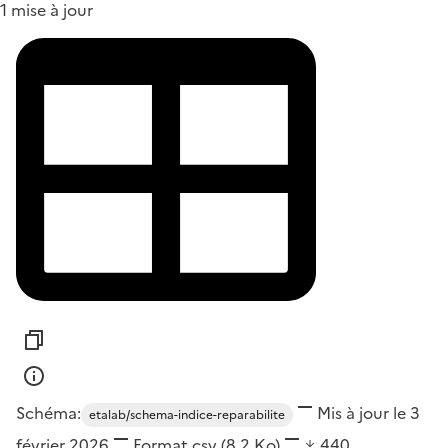
1 mise à jour
Schéma:
Mis à jour le 3
etalab/schema-indice-reparabilite
février 2026
Format
csv
(8,2 Ko)
440