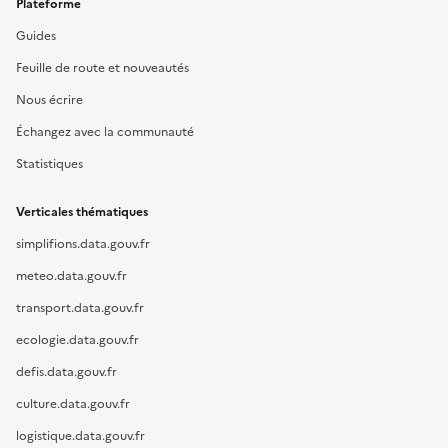
Plateforme
Guides
Feuille de route et nouveautés
Nous écrire
Échangez avec la communauté
Statistiques
Verticales thématiques
simplifions.data.gouv.fr
meteo.data.gouv.fr
transport.data.gouv.fr
ecologie.data.gouv.fr
defis.data.gouv.fr
culture.data.gouv.fr
logistique.data.gouv.fr