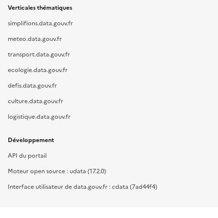
Verticales thématiques
simplifions.data.gouv.fr
meteo.data.gouv.fr
transport.data.gouv.fr
ecologie.data.gouv.fr
defis.data.gouv.fr
culture.data.gouv.fr
logistique.data.gouv.fr
Développement
API du portail
Moteur open source : udata (17.2.0)
Interface utilisateur de data.gouv.fr : cdata (7ad44f4)