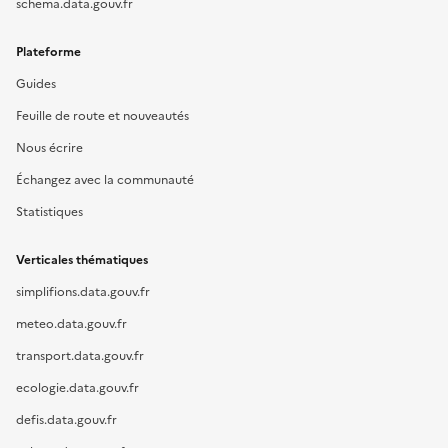
schema.data.gouv.fr
Plateforme
Guides
Feuille de route et nouveautés
Nous écrire
Échangez avec la communauté
Statistiques
Verticales thématiques
simplifions.data.gouv.fr
meteo.data.gouv.fr
transport.data.gouv.fr
ecologie.data.gouv.fr
defis.data.gouv.fr