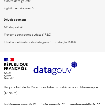
culture.data.gouv.fr
logistique.data.gouv.fr
Développement
API du portail
Moteur open source : udata (17.2.0)
Interface utilisateur de data.gouv.fr : cdata (7ad44f4)
RÉPUBLIQUE
FRANÇAISE
Un produit de la Direction Interministérielle du Numérique
(DINUM).
legifrance.gouv.fr
info.gouv.fr
service-public.fr