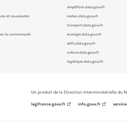
simplifions.data.gouv.fr
oute et nouveautés
meteo.data.gouv.fr
transport.data.gouv.fr
vec la communauté
ecologie.data.gouv.fr
defis.data.gouv.fr
culture.data.gouv.fr
logistique.data.gouv.fr
Un produit de la Direction Interministérielle du
legifrance.gouv.fr
info.gouv.fr
service