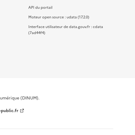
API du portail
Moteur open source : udata (17.2.0)
Interface utilisateur de data.gouv.fr : cdata
(7ad44f4)
 Numérique (DINUM).
-public.fr