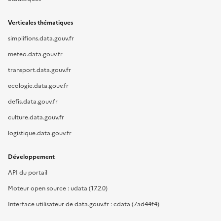
Verticales thématiques
simplifions.data.gouv.fr
meteo.data.gouv.fr
transport.data.gouv.fr
ecologie.data.gouv.fr
defis.data.gouv.fr
culture.data.gouv.fr
logistique.data.gouv.fr
Développement
API du portail
Moteur open source : udata (17.2.0)
Interface utilisateur de data.gouv.fr : cdata (7ad44f4)