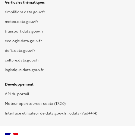
Verticales thématiques
simplifions.data.gouv.fr
meteo.data.gouv.fr
transport.data.gouv.fr
ecologie.data.gouv.fr
defis.data.gouv.fr
culture.data.gouv.fr
logistique.data.gouv.fr
Développement
API du portail
Moteur open source : udata (17.2.0)
Interface utilisateur de data.gouv.fr : cdata (7ad44f4)