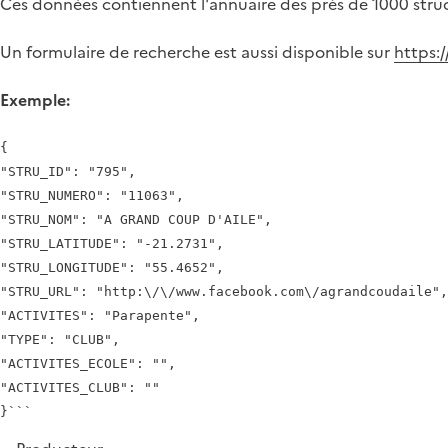
Ces données contiennent l'annuaire des près de 1000 structu
Un formulaire de recherche est aussi disponible sur
https:/
Exemple:
{

"STRU_ID": "795",

"STRU_NUMERO": "11063",

"STRU_NOM": "A GRAND COUP D'AILE",

"STRU_LATITUDE": "-21.2731",

"STRU_LONGITUDE": "55.4652",

"STRU_URL": "http:\/\/www.facebook.com\/agrandcoudaile",

"ACTIVITES": "Parapente",

"TYPE": "CLUB",

"ACTIVITES_ECOLE": "",

"ACTIVITES_CLUB": ""
