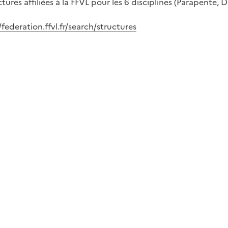
res affiliées à la FFVL pour les 6 disciplines (Parapente, D
/federation.ffvl.fr/search/structures