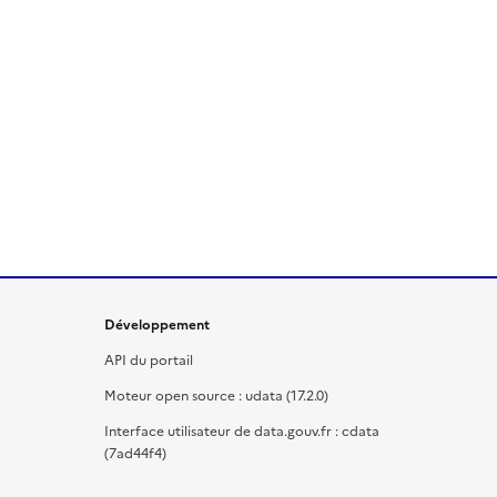
Développement
API du portail
Moteur open source : udata (17.2.0)
Interface utilisateur de data.gouv.fr : cdata
(7ad44f4)