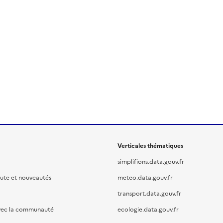
Verticales thématiques
simplifions.data.gouv.fr
oute et nouveautés
meteo.data.gouv.fr
transport.data.gouv.fr
vec la communauté
ecologie.data.gouv.fr