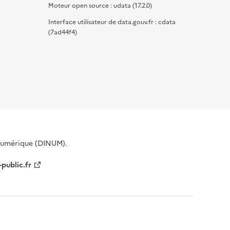
Moteur open source : udata (17.2.0)
Interface utilisateur de data.gouv.fr : cdata
(7ad44f4)
 Numérique (DINUM).
-public.fr