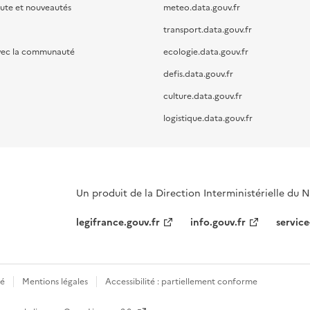
oute et nouveautés
meteo.data.gouv.fr
transport.data.gouv.fr
vec la communauté
ecologie.data.gouv.fr
defis.data.gouv.fr
culture.data.gouv.fr
logistique.data.gouv.fr
Un produit de la Direction Interministérielle du
legifrance.gouv.fr
info.gouv.fr
service
té
Mentions légales
Accessibilité : partiellement conforme