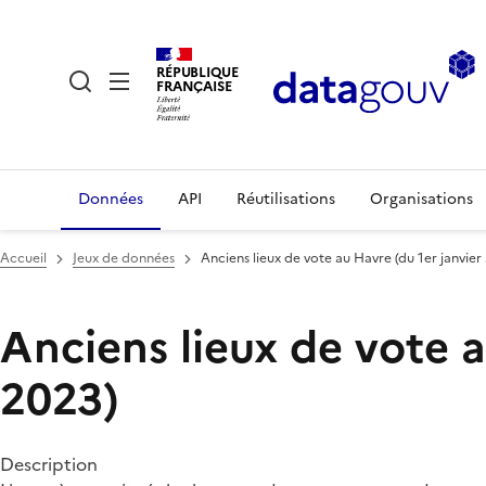
RÉPUBLIQUE
FRANÇAISE
Données
API
Réutilisations
Organisations
Accueil
Jeux de données
Anciens lieux de vote au Havre (du 1er janvi
Anciens lieux de vote 
2023)
Description