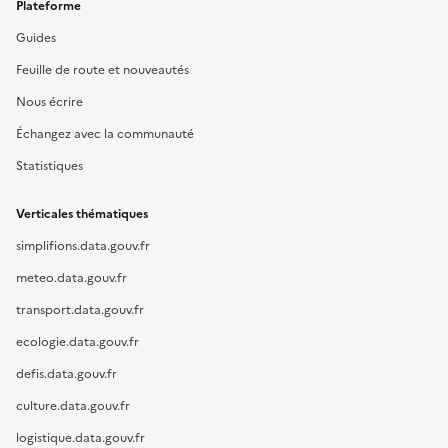
Plateforme
Guides
Feuille de route et nouveautés
Nous écrire
Échangez avec la communauté
Statistiques
Verticales thématiques
simplifions.data.gouv.fr
meteo.data.gouv.fr
transport.data.gouv.fr
ecologie.data.gouv.fr
defis.data.gouv.fr
culture.data.gouv.fr
logistique.data.gouv.fr