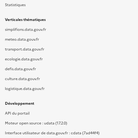
Statistiques
Verticales thématiques
simplifions.data.gouv.fr
meteo.data.gouv.fr
transport.data.gouv.fr
ecologie.data.gouv.fr
defis.data.gouv.fr
culture.data.gouv.fr
logistique.data.gouv.fr
Développement
API du portail
Moteur open source : udata (17.2.0)
Interface utilisateur de data.gouv.fr : cdata (7ad44f4)