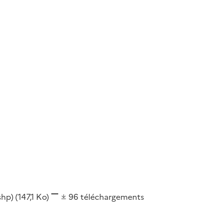
(shp)
(147,1 Ko)
96
téléchargements