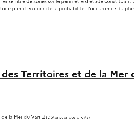
un ensemble de zones sur le périmètre d'étude constituant 
ritoire prend en compte la probabilité d'occurrence du ph
es Territoires et de la Mer 
 de la Mer du Var)
(Détenteur des droits)