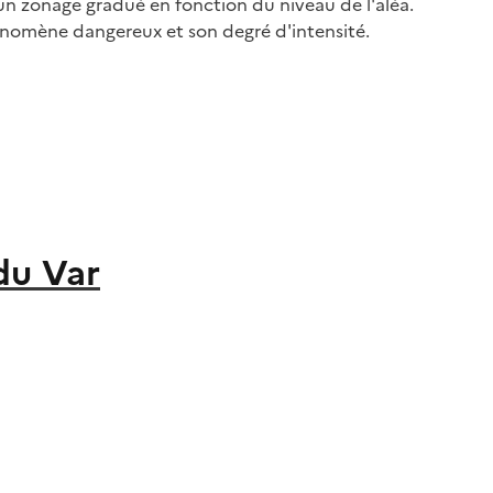
un zonage gradué en fonction du niveau de l'aléa.
énomène dangereux et son degré d'intensité.
du Var