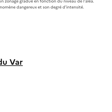
un zonage gradué en fonction du niveau de l'aléa.
énomène dangereux et son degré d'intensité.
du Var