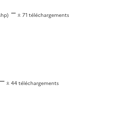
(shp)
71
téléchargements
44
téléchargements