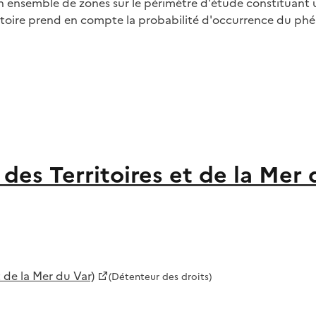
un ensemble de zones sur le périmètre d'étude constituant 
ritoire prend en compte la probabilité d'occurrence du ph
es Territoires et de la Mer 
 de la Mer du Var)
(Détenteur des droits)