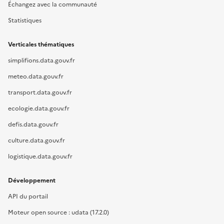
Échangez avec la communauté
Statistiques
Verticales thématiques
simplifions.data.gouv.fr
meteo.data.gouv.fr
transport.data.gouv.fr
ecologie.data.gouv.fr
defis.data.gouv.fr
culture.data.gouv.fr
logistique.data.gouv.fr
Développement
API du portail
Moteur open source : udata (17.2.0)