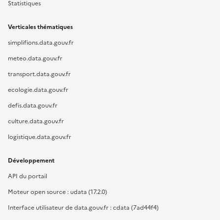
Statistiques
Verticales thématiques
simplifions.data.gouv.fr
meteo.data.gouv.fr
transport.data.gouv.fr
ecologie.data.gouv.fr
defis.data.gouv.fr
culture.data.gouv.fr
logistique.data.gouv.fr
Développement
API du portail
Moteur open source : udata (17.2.0)
Interface utilisateur de data.gouv.fr : cdata (7ad44f4)